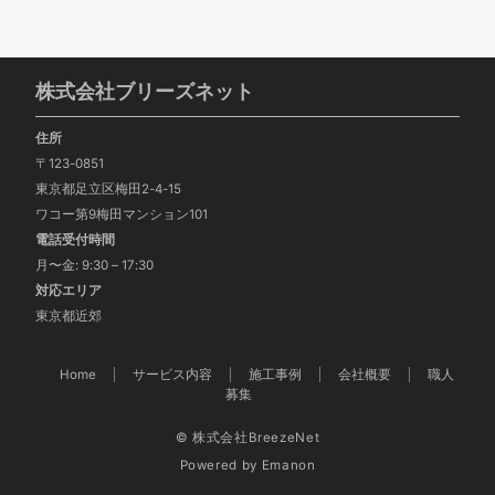
株式会社ブリーズネット
住所
〒123-0851
東京都足立区梅田2-4-15
ワコー第9梅田マンション101
電話受付時間
月〜金: 9:30 – 17:30
対応エリア
東京都近郊
Home
サービス内容
施工事例
会社概要
職人
募集
© 株式会社BreezeNet
Powered by
Emanon